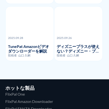
ドする方法を徹底的に解
を紹介
説
2025.09.28
2025.09.26
TunePat Amazonビデオ
ディズニープラスが使え
ダウンローダーを解説
ない？ディズニー・プラ
スのよくあるエラーコー
投稿者
山口 久嗣
投稿者
山口 久嗣
ドとそのトラブルシュー
ティング!
ホットな製品
FlixPal One
FlixPal Amazon Downloader
FlixPal FANZA Downloader