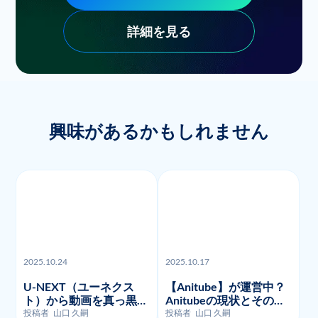
詳細を見る
興味があるかもしれません
2025.10.24
2025.10.17
U-NEXT（ユーネクス
【Anitube】が運営中？
ト）から動画を真っ黒な
Anitubeの現状とその代
く画面録画・ダウンロー
わりに利用できるサイト
投稿者
山口 久嗣
投稿者
山口 久嗣