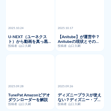
2025.10.24
2025.10.17
U-NEXT（ユーネクス
【Anitube】が運営中？
ト）から動画を真っ黒な
Anitubeの現状とその代
く画面録画・ダウンロー
わりに利用できるサイト
投稿者
山口 久嗣
投稿者
山口 久嗣
ドする方法を徹底的に解
を紹介
説
2025.09.28
2025.09.26
TunePat Amazonビデオ
ディズニープラスが使え
ダウンローダーを解説
ない？ディズニー・プラ
スのよくあるエラーコー
投稿者
山口 久嗣
投稿者
山口 久嗣
ドとそのトラブルシュー