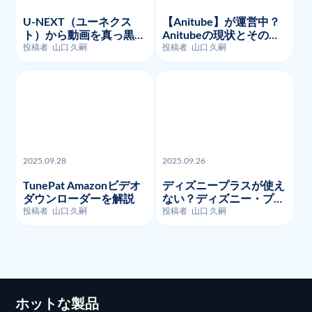
U-NEXT（ユーネクス
【Anitube】が運営中？
ト）から動画を真っ黒な
Anitubeの現状とその代
く画面録画・ダウンロー
わりに利用できるサイト
投稿者
山口 久嗣
投稿者
山口 久嗣
ドする方法を徹底的に解
を紹介
説
2025.09.28
2025.09.26
TunePat Amazonビデオ
ディズニープラスが使え
ダウンローダーを解説
ない？ディズニー・プラ
スのよくあるエラーコー
投稿者
山口 久嗣
投稿者
山口 久嗣
ドとそのトラブルシュー
ティング!
ホットな製品