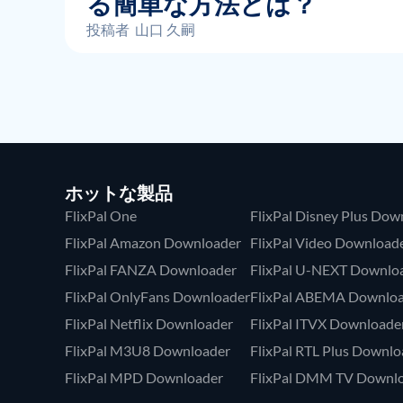
る簡単な方法とは？
投稿者
山口 久嗣
ホットな製品
FlixPal One
FlixPal Disney Plus Dow
FlixPal Amazon Downloader
FlixPal Video Download
FlixPal FANZA Downloader
FlixPal U-NEXT Downlo
FlixPal OnlyFans Downloader
FlixPal ABEMA Downlo
FlixPal Netflix Downloader
FlixPal ITVX Downloade
FlixPal M3U8 Downloader
FlixPal RTL Plus Downlo
FlixPal MPD Downloader
FlixPal DMM TV Downl