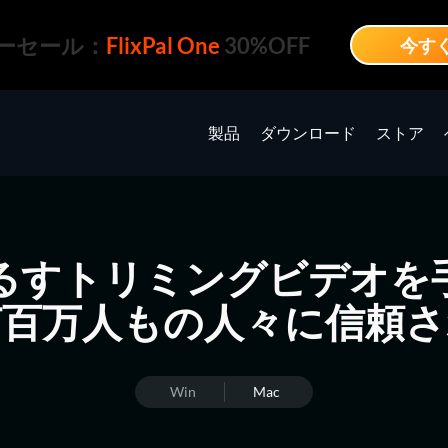
ーセール：
FlixPal One
30%OFF
今す
製品
ダウンロード
ストア
あらゆるすトリミングビデオ
何百万人もの人々に信頼さ
Win
Mac