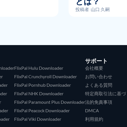
とは？
投稿者
山口 久嗣
サポート
nloader
FlixPal Hulu Downloader
会社概要
er
FlixPal Crunchyroll Downloader
お問い合わせ
ader
FlixPal Pornhub Downloader
よくある質問
ader
FlixPal NHK Downloader
特定商取引法に基づ
r
FlixPal Paramount Plus Downloader
法的免責事項
ader
FlixPal Peacock Downloader
DMCA
oader
FlixPal Viki Downloader
利用規約