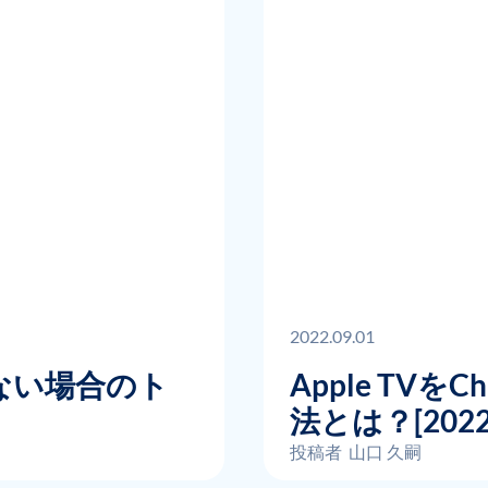
2022.09.01
作しない場合のト
Apple TVを
法とは？[20
た］
投稿者
山口 久嗣