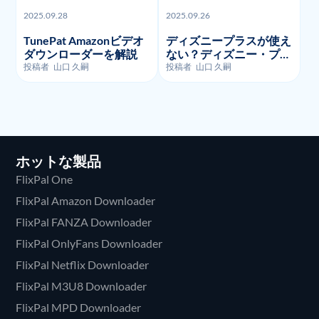
2025.09.28
2025.09.26
TunePat Amazonビデオ
ディズニープラスが使え
ダウンローダーを解説
ない？ディズニー・プラ
スのよくあるエラーコー
投稿者
山口 久嗣
投稿者
山口 久嗣
ドとそのトラブルシュー
ティング!
ホットな製品
FlixPal One
FlixPal Amazon Downloader
FlixPal FANZA Downloader
FlixPal OnlyFans Downloader
FlixPal Netflix Downloader
FlixPal M3U8 Downloader
FlixPal MPD Downloader