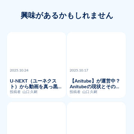
興味があるかもしれません
2025.10.24
2025.10.17
U-NEXT（ユーネクス
【Anitube】が運営中？
ト）から動画を真っ黒な
Anitubeの現状とその代
く画面録画・ダウンロー
わりに利用できるサイト
投稿者
山口 久嗣
投稿者
山口 久嗣
ドする方法を徹底的に解
を紹介
説