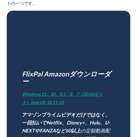
トの一つです。
FlixPal Amazonダウンローダ
ー
Windows 11、10、8.1、8、7（32/64ビッ
ト）|macOS 10.11-13
アマゾンプライムビデオ
だけではなく、
一回払いでNetflix、Disney+、Hulu、U-
NEXTやFANZAなど60以上
の定額動画配