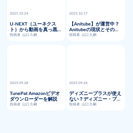
2025.10.24
2025.10.17
U-NEXT（ユーネクス
【Anitube】が運営中？
ト）から動画を真っ黒な
Anitubeの現状とその代
く画面録画・ダウンロー
わりに利用できるサイト
投稿者
山口 久嗣
投稿者
山口 久嗣
ドする方法を徹底的に解
を紹介
説
2025.09.28
2025.09.26
TunePat Amazonビデオ
ディズニープラスが使え
ダウンローダーを解説
ない？ディズニー・プラ
スのよくあるエラーコー
投稿者
山口 久嗣
投稿者
山口 久嗣
ドとそのトラブルシュー
ティング!