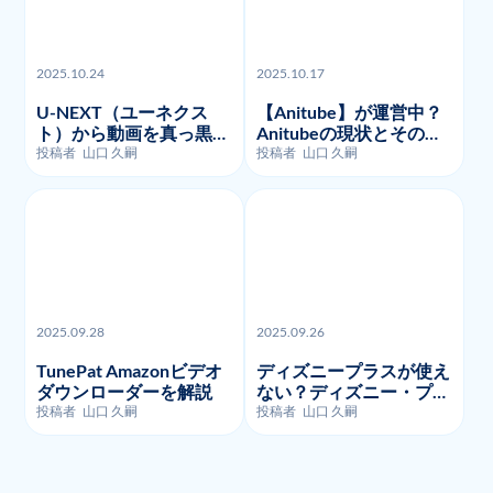
2025.10.24
2025.10.17
U-NEXT（ユーネクス
【Anitube】が運営中？
ト）から動画を真っ黒な
Anitubeの現状とその代
く画面録画・ダウンロー
わりに利用できるサイト
投稿者
山口 久嗣
投稿者
山口 久嗣
ドする方法を徹底的に解
を紹介
説
2025.09.28
2025.09.26
TunePat Amazonビデオ
ディズニープラスが使え
ダウンローダーを解説
ない？ディズニー・プラ
スのよくあるエラーコー
投稿者
山口 久嗣
投稿者
山口 久嗣
ドとそのトラブルシュー
ティング!