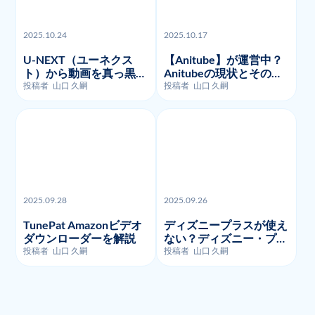
2025.10.24
2025.10.17
U-NEXT（ユーネクス
【Anitube】が運営中？
ト）から動画を真っ黒な
Anitubeの現状とその代
く画面録画・ダウンロー
わりに利用できるサイト
投稿者
山口 久嗣
投稿者
山口 久嗣
ドする方法を徹底的に解
を紹介
説
2025.09.28
2025.09.26
TunePat Amazonビデオ
ディズニープラスが使え
ダウンローダーを解説
ない？ディズニー・プラ
スのよくあるエラーコー
投稿者
山口 久嗣
投稿者
山口 久嗣
ドとそのトラブルシュー
ティング!