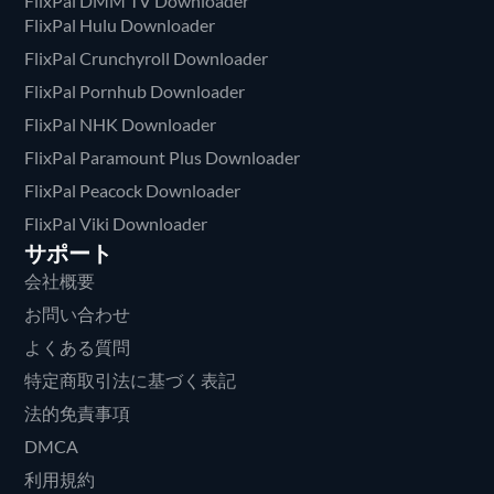
FlixPal DMM TV Downloader
FlixPal Hulu Downloader
FlixPal Crunchyroll Downloader
FlixPal Pornhub Downloader
FlixPal NHK Downloader
FlixPal Paramount Plus Downloader
FlixPal Peacock Downloader
FlixPal Viki Downloader
サポート
会社概要
お問い合わせ
よくある質問
特定商取引法に基づく表記
法的免責事項
DMCA
利用規約