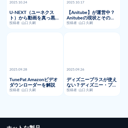
2025.10.24
2025.10.17
U-NEXT（ユーネクス
【Anitube】が運営中？
ト）から動画を真っ黒な
Anitubeの現状とその代
く画面録画・ダウンロー
わりに利用できるサイト
投稿者
山口 久嗣
投稿者
山口 久嗣
ドする方法を徹底的に解
を紹介
説
2025.09.28
2025.09.26
TunePat Amazonビデオ
ディズニープラスが使え
ダウンローダーを解説
ない？ディズニー・プラ
スのよくあるエラーコー
投稿者
山口 久嗣
投稿者
山口 久嗣
ドとそのトラブルシュー
ティング!
ホットな製品