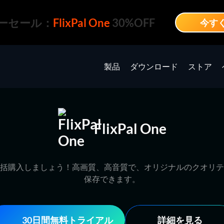
ーセール：
FlixPal One
30%OFF
今す
製品
ダウンロード
ストア
FlixPal One
製品を一括購入しましょう！高画質、高音質で、オリジナルのクオリ
保存できます。
30日間無料トライアル
詳細を見る