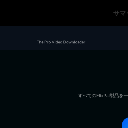
サマ
The Pro Video Downloader
ずべてのFlixPal